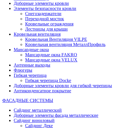
Доборные элементы кровли
Элементы безопасности кровли
Снегозадержатели
Переходной мостик
Кровельные ограждения
Лестницы для крыши
Кровельная вентиляция
Кровельная Вентиляция VILPE
Кровельная вентиляция МеталлПрофиль
Мансардные окна
Мансардные окна FAKRO
Мансардные окна VELUX
Антенные выходы
Флюгеры
Гибкая черепица
Гибкая черепица Docke
Доборные элементы кровли для гибкой черепицы
Антиконденсатное покрытие
ФАСАДНЫЕ СИСТЕМЫ
Сайдинг металлический
Доборные элементы фасада металлические
Сайдинг виниловый
Сайдинг Деке