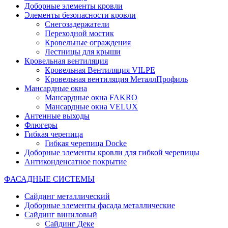
Доборные элементы кровли
Элементы безопасности кровли
Снегозадержатели
Переходной мостик
Кровельные ограждения
Лестницы для крыши
Кровельная вентиляция
Кровельная Вентиляция VILPE
Кровельная вентиляция МеталлПрофиль
Мансардные окна
Мансардные окна FAKRO
Мансардные окна VELUX
Антенные выходы
Флюгеры
Гибкая черепица
Гибкая черепица Docke
Доборные элементы кровли для гибкой черепицы
Антиконденсатное покрытие
ФАСАДНЫЕ СИСТЕМЫ
Сайдинг металлический
Доборные элементы фасада металлические
Сайдинг виниловый
Сайдинг Деке