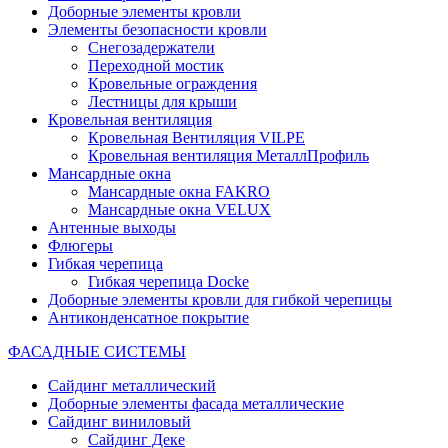
Доборные элементы кровли
Элементы безопасности кровли
Снегозадержатели
Переходной мостик
Кровельные ограждения
Лестницы для крыши
Кровельная вентиляция
Кровельная Вентиляция VILPE
Кровельная вентиляция МеталлПрофиль
Мансардные окна
Мансардные окна FAKRO
Мансардные окна VELUX
Антенные выходы
Флюгеры
Гибкая черепица
Гибкая черепица Docke
Доборные элементы кровли для гибкой черепицы
Антиконденсатное покрытие
ФАСАДНЫЕ СИСТЕМЫ
Сайдинг металлический
Доборные элементы фасада металлические
Сайдинг виниловый
Сайдинг Деке