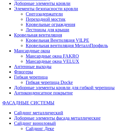
Доборные элементы кровли
Элементы безопасности кровли
Снегозадержатели
Переходной мостик
Кровельные ограждения
Лестницы для крыши
Кровельная вентиляция
Кровельная Вентиляция VILPE
Кровельная вентиляция МеталлПрофиль
Мансардные окна
Мансардные окна FAKRO
Мансардные окна VELUX
Антенные выходы
Флюгеры
Гибкая черепица
Гибкая черепица Docke
Доборные элементы кровли для гибкой черепицы
Антиконденсатное покрытие
ФАСАДНЫЕ СИСТЕМЫ
Сайдинг металлический
Доборные элементы фасада металлические
Сайдинг виниловый
Сайдинг Деке