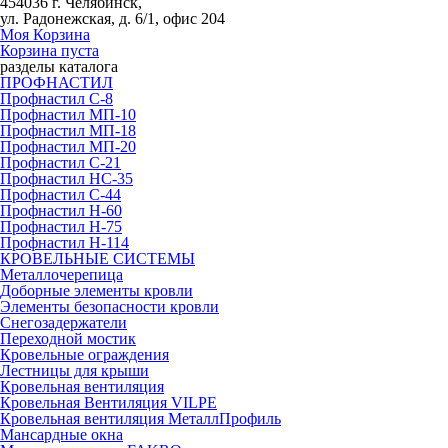
454036 г. Челябинск,
ул. Радонежская, д. 6/1, офис 204
Моя Корзина
Корзина пуста
разделы каталога
ПРОФНАСТИЛ
Профнастил С-8
Профнастил МП-10
Профнастил МП-18
Профнастил МП-20
Профнастил С-21
Профнастил НС-35
Профнастил С-44
Профнастил Н-60
Профнастил Н-75
Профнастил Н-114
КРОВЕЛЬНЫЕ СИСТЕМЫ
Металлочерепица
Доборные элементы кровли
Элементы безопасности кровли
Снегозадержатели
Переходной мостик
Кровельные ограждения
Лестницы для крыши
Кровельная вентиляция
Кровельная Вентиляция VILPE
Кровельная вентиляция МеталлПрофиль
Мансардные окна