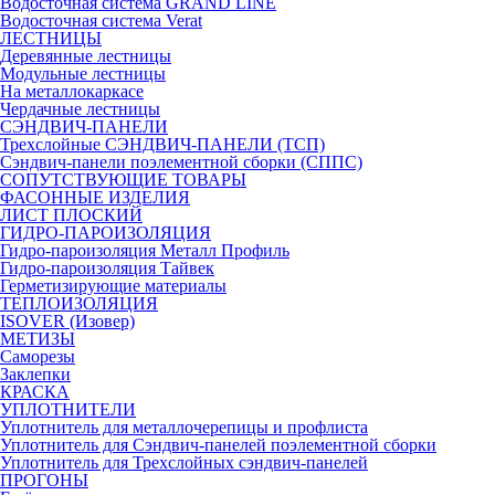
Водосточная система GRAND LINE
Водосточная система Verat
ЛЕСТНИЦЫ
Деревянные лестницы
Модульные лестницы
На металлокаркасе
Чердачные лестницы
СЭНДВИЧ-ПАНЕЛИ
Трехслойные СЭНДВИЧ-ПАНЕЛИ (ТСП)
Сэндвич-панели поэлементной сборки (СППС)
СОПУТСТВУЮЩИЕ ТОВАРЫ
ФАСОННЫЕ ИЗДЕЛИЯ
ЛИСТ ПЛОСКИЙ
ГИДРО-ПАРОИЗОЛЯЦИЯ
Гидро-пароизоляция Металл Профиль
Гидро-пароизоляция Тайвек
Герметизирующие материалы
ТЕПЛОИЗОЛЯЦИЯ
ISOVER (Изовер)
МЕТИЗЫ
Саморезы
Заклепки
КРАСКА
УПЛОТНИТЕЛИ
Уплотнитель для металлочерепицы и профлиста
Уплотнитель для Сэндвич-панелей поэлементной сборки
Уплотнитель для Трехслойных сэндвич-панелей
ПРОГОНЫ