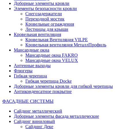
Доборные элементы кровли
Элементы безопасности кровли
Снегозадержатели
Переходной мостик
Кровельные ограждения
Лестницы для крыши
Кровельная вентиляция
Кровельная Вентиляция VILPE
Кровельная вентиляция МеталлПрофиль
Мансардные окна
Мансардные окна FAKRO
Мансардные окна VELUX
Антенные выходы
Флюгеры
Гибкая черепица
Гибкая черепица Docke
Доборные элементы кровли для гибкой черепицы
Антиконденсатное покрытие
ФАСАДНЫЕ СИСТЕМЫ
Сайдинг металлический
Доборные элементы фасада металлические
Сайдинг виниловый
Сайдинг Деке