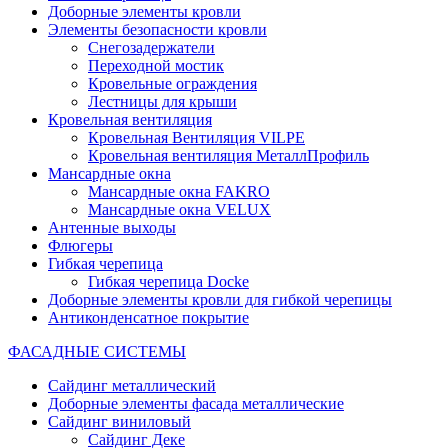
Доборные элементы кровли
Элементы безопасности кровли
Снегозадержатели
Переходной мостик
Кровельные ограждения
Лестницы для крыши
Кровельная вентиляция
Кровельная Вентиляция VILPE
Кровельная вентиляция МеталлПрофиль
Мансардные окна
Мансардные окна FAKRO
Мансардные окна VELUX
Антенные выходы
Флюгеры
Гибкая черепица
Гибкая черепица Docke
Доборные элементы кровли для гибкой черепицы
Антиконденсатное покрытие
ФАСАДНЫЕ СИСТЕМЫ
Сайдинг металлический
Доборные элементы фасада металлические
Сайдинг виниловый
Сайдинг Деке