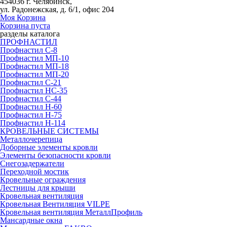
454036 г. Челябинск,
ул. Радонежская, д. 6/1, офис 204
Моя Корзина
Корзина пуста
разделы каталога
ПРОФНАСТИЛ
Профнастил С-8
Профнастил МП-10
Профнастил МП-18
Профнастил МП-20
Профнастил С-21
Профнастил НС-35
Профнастил С-44
Профнастил Н-60
Профнастил Н-75
Профнастил Н-114
КРОВЕЛЬНЫЕ СИСТЕМЫ
Металлочерепица
Доборные элементы кровли
Элементы безопасности кровли
Снегозадержатели
Переходной мостик
Кровельные ограждения
Лестницы для крыши
Кровельная вентиляция
Кровельная Вентиляция VILPE
Кровельная вентиляция МеталлПрофиль
Мансардные окна