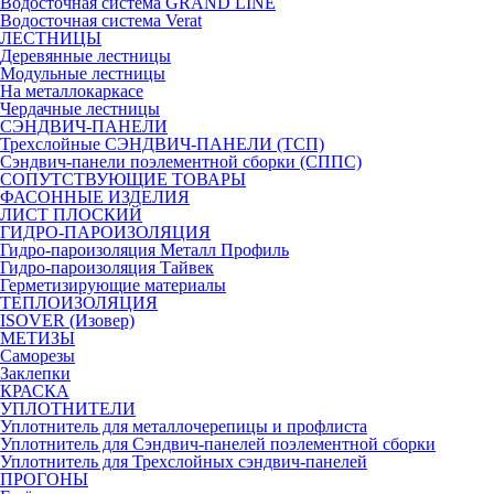
Водосточная система GRAND LINE
Водосточная система Verat
ЛЕСТНИЦЫ
Деревянные лестницы
Модульные лестницы
На металлокаркасе
Чердачные лестницы
СЭНДВИЧ-ПАНЕЛИ
Трехслойные СЭНДВИЧ-ПАНЕЛИ (ТСП)
Сэндвич-панели поэлементной сборки (СППС)
СОПУТСТВУЮЩИЕ ТОВАРЫ
ФАСОННЫЕ ИЗДЕЛИЯ
ЛИСТ ПЛОСКИЙ
ГИДРО-ПАРОИЗОЛЯЦИЯ
Гидро-пароизоляция Металл Профиль
Гидро-пароизоляция Тайвек
Герметизирующие материалы
ТЕПЛОИЗОЛЯЦИЯ
ISOVER (Изовер)
МЕТИЗЫ
Саморезы
Заклепки
КРАСКА
УПЛОТНИТЕЛИ
Уплотнитель для металлочерепицы и профлиста
Уплотнитель для Сэндвич-панелей поэлементной сборки
Уплотнитель для Трехслойных сэндвич-панелей
ПРОГОНЫ