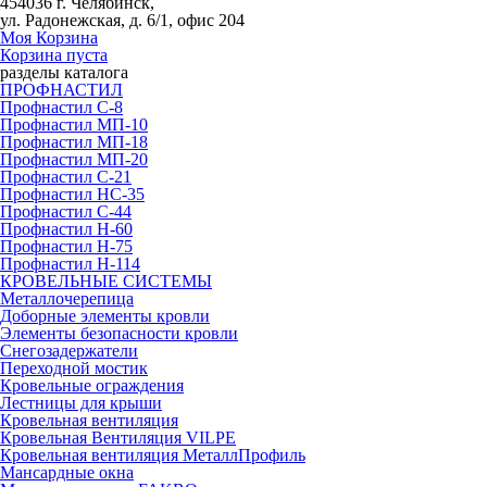
454036 г. Челябинск,
ул. Радонежская, д. 6/1, офис 204
Моя Корзина
Корзина пуста
разделы каталога
ПРОФНАСТИЛ
Профнастил С-8
Профнастил МП-10
Профнастил МП-18
Профнастил МП-20
Профнастил С-21
Профнастил НС-35
Профнастил С-44
Профнастил Н-60
Профнастил Н-75
Профнастил Н-114
КРОВЕЛЬНЫЕ СИСТЕМЫ
Металлочерепица
Доборные элементы кровли
Элементы безопасности кровли
Снегозадержатели
Переходной мостик
Кровельные ограждения
Лестницы для крыши
Кровельная вентиляция
Кровельная Вентиляция VILPE
Кровельная вентиляция МеталлПрофиль
Мансардные окна