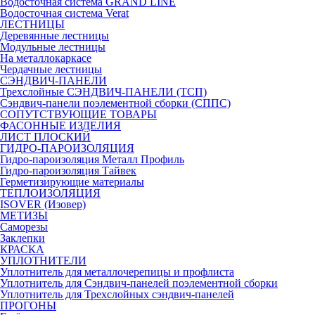
Водосточная система GRAND LINE
Водосточная система Verat
ЛЕСТНИЦЫ
Деревянные лестницы
Модульные лестницы
На металлокаркасе
Чердачные лестницы
СЭНДВИЧ-ПАНЕЛИ
Трехслойные СЭНДВИЧ-ПАНЕЛИ (ТСП)
Сэндвич-панели поэлементной сборки (СППС)
СОПУТСТВУЮЩИЕ ТОВАРЫ
ФАСОННЫЕ ИЗДЕЛИЯ
ЛИСТ ПЛОСКИЙ
ГИДРО-ПАРОИЗОЛЯЦИЯ
Гидро-пароизоляция Металл Профиль
Гидро-пароизоляция Тайвек
Герметизирующие материалы
ТЕПЛОИЗОЛЯЦИЯ
ISOVER (Изовер)
МЕТИЗЫ
Саморезы
Заклепки
КРАСКА
УПЛОТНИТЕЛИ
Уплотнитель для металлочерепицы и профлиста
Уплотнитель для Сэндвич-панелей поэлементной сборки
Уплотнитель для Трехслойных сэндвич-панелей
ПРОГОНЫ