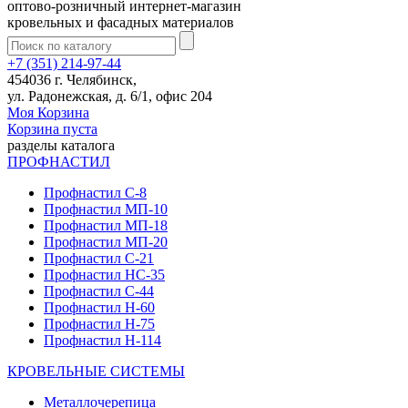
оптово-розничный интернет-магазин
кровельных и фасадных материалов
+7 (351) 214-97-44
454036 г. Челябинск,
ул. Радонежская, д. 6/1, офис 204
Моя Корзина
Корзина пуста
разделы каталога
ПРОФНАСТИЛ
Профнастил С-8
Профнастил МП-10
Профнастил МП-18
Профнастил МП-20
Профнастил С-21
Профнастил НС-35
Профнастил С-44
Профнастил Н-60
Профнастил Н-75
Профнастил Н-114
КРОВЕЛЬНЫЕ СИСТЕМЫ
Металлочерепица