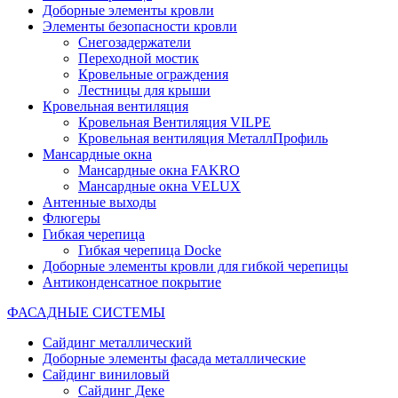
Доборные элементы кровли
Элементы безопасности кровли
Снегозадержатели
Переходной мостик
Кровельные ограждения
Лестницы для крыши
Кровельная вентиляция
Кровельная Вентиляция VILPE
Кровельная вентиляция МеталлПрофиль
Мансардные окна
Мансардные окна FAKRO
Мансардные окна VELUX
Антенные выходы
Флюгеры
Гибкая черепица
Гибкая черепица Docke
Доборные элементы кровли для гибкой черепицы
Антиконденсатное покрытие
ФАСАДНЫЕ СИСТЕМЫ
Сайдинг металлический
Доборные элементы фасада металлические
Сайдинг виниловый
Сайдинг Деке