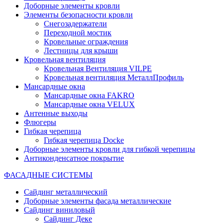
Доборные элементы кровли
Элементы безопасности кровли
Снегозадержатели
Переходной мостик
Кровельные ограждения
Лестницы для крыши
Кровельная вентиляция
Кровельная Вентиляция VILPE
Кровельная вентиляция МеталлПрофиль
Мансардные окна
Мансардные окна FAKRO
Мансардные окна VELUX
Антенные выходы
Флюгеры
Гибкая черепица
Гибкая черепица Docke
Доборные элементы кровли для гибкой черепицы
Антиконденсатное покрытие
ФАСАДНЫЕ СИСТЕМЫ
Сайдинг металлический
Доборные элементы фасада металлические
Сайдинг виниловый
Сайдинг Деке