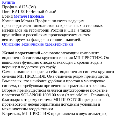
Купить
Профиль
d125 (3м)
Цвет
RAL 9010 Чистый белый
Бренд
Металл Профиль
Компания Металл Профиль является ведущим
производителем тонколистовых кровельных и стеновых
материалов на территории России и СНГ, а также
крупнейшим российским производителем систем
вентилируемых фасадов и сэндвич-панелей.
Описание
Технические характеристики
Желоб водосточный
- основополагающий компонент
водосточной системы круглого сечения МП ПРЕСТИЖ. Он
выполняет функцию отвода стекающей с кровли воды в
воронку и водосточную трубу.
Само название говорит за себя - водосточная система круглого
сечения МП ПРЕСТИЖ. Она отмечена рядом преимуществ.
Во-первых, это наиболее удобная и простая в монтировке
система, не требующая применения герметика и заклепок.
Вторым преимуществом является двухстороннее покрытие
пластизол SOLANO® 100/100 мкм (ArcelorMittal, Германия),
благодаря которому система МП ПРЕСТИЖ прекрасно
противостоит неблагоприятным погодным условиям и
механическим воздействиям.
В-третьих, МП ПРЕСТИЖ представлена в двух диаметрах,