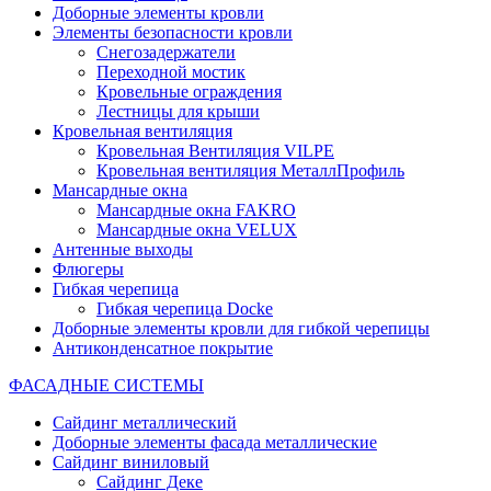
Доборные элементы кровли
Элементы безопасности кровли
Снегозадержатели
Переходной мостик
Кровельные ограждения
Лестницы для крыши
Кровельная вентиляция
Кровельная Вентиляция VILPE
Кровельная вентиляция МеталлПрофиль
Мансардные окна
Мансардные окна FAKRO
Мансардные окна VELUX
Антенные выходы
Флюгеры
Гибкая черепица
Гибкая черепица Docke
Доборные элементы кровли для гибкой черепицы
Антиконденсатное покрытие
ФАСАДНЫЕ СИСТЕМЫ
Сайдинг металлический
Доборные элементы фасада металлические
Сайдинг виниловый
Сайдинг Деке