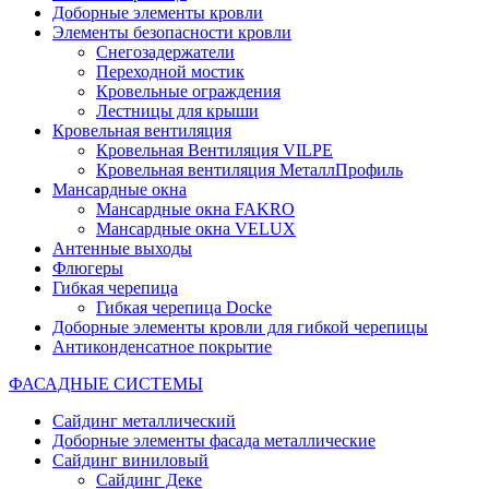
Доборные элементы кровли
Элементы безопасности кровли
Снегозадержатели
Переходной мостик
Кровельные ограждения
Лестницы для крыши
Кровельная вентиляция
Кровельная Вентиляция VILPE
Кровельная вентиляция МеталлПрофиль
Мансардные окна
Мансардные окна FAKRO
Мансардные окна VELUX
Антенные выходы
Флюгеры
Гибкая черепица
Гибкая черепица Docke
Доборные элементы кровли для гибкой черепицы
Антиконденсатное покрытие
ФАСАДНЫЕ СИСТЕМЫ
Сайдинг металлический
Доборные элементы фасада металлические
Сайдинг виниловый
Сайдинг Деке