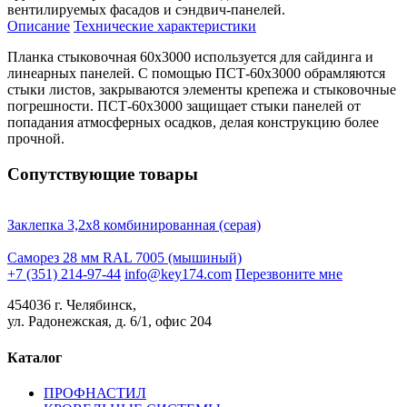
вентилируемых фасадов и сэндвич-панелей.
Описание
Технические характеристики
Планка стыковочная 60х3000 используется для сайдинга и
линеарных панелей. С помощью ПСТ-60х3000 обрамляются
стыки листов, закрываются элементы крепежа и стыковочные
погрешности. ПСТ-60х3000 защищает стыки панелей от
попадания атмосферных осадков, делая конструкцию более
прочной.
Сопутствующие товары
Заклепка 3,2х8 комбинированная (серая)
Саморез 28 мм RAL 7005 (мышиный)
+7 (351) 214-97-44
info@key174.com
Перезвоните мне
454036 г. Челябинск,
ул. Радонежская, д. 6/1, офис 204
Каталог
ПРОФНАСТИЛ