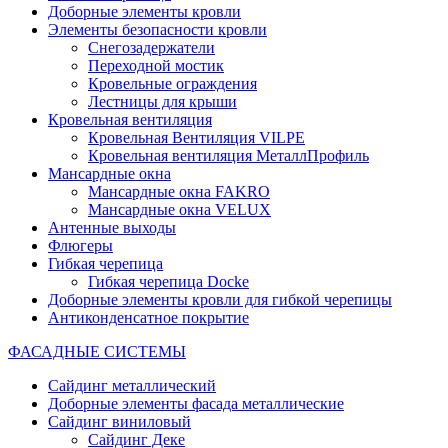
Доборные элементы кровли
Элементы безопасности кровли
Снегозадержатели
Переходной мостик
Кровельные ограждения
Лестницы для крыши
Кровельная вентиляция
Кровельная Вентиляция VILPE
Кровельная вентиляция МеталлПрофиль
Мансардные окна
Мансардные окна FAKRO
Мансардные окна VELUX
Антенные выходы
Флюгеры
Гибкая черепица
Гибкая черепица Docke
Доборные элементы кровли для гибкой черепицы
Антиконденсатное покрытие
ФАСАДНЫЕ СИСТЕМЫ
Сайдинг металлический
Доборные элементы фасада металлические
Сайдинг виниловый
Сайдинг Деке