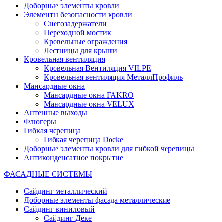
Доборные элементы кровли
Элементы безопасности кровли
Снегозадержатели
Переходной мостик
Кровельные ограждения
Лестницы для крыши
Кровельная вентиляция
Кровельная Вентиляция VILPE
Кровельная вентиляция МеталлПрофиль
Мансардные окна
Мансардные окна FAKRO
Мансардные окна VELUX
Антенные выходы
Флюгеры
Гибкая черепица
Гибкая черепица Docke
Доборные элементы кровли для гибкой черепицы
Антиконденсатное покрытие
ФАСАДНЫЕ СИСТЕМЫ
Сайдинг металлический
Доборные элементы фасада металлические
Сайдинг виниловый
Сайдинг Деке