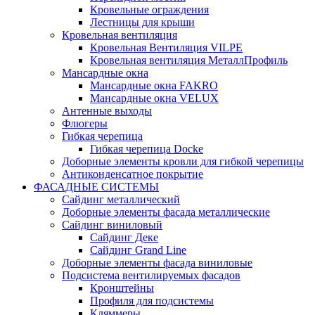
Кровельные ограждения
Лестницы для крыши
Кровельная вентиляция
Кровельная Вентиляция VILPE
Кровельная вентиляция МеталлПрофиль
Мансардные окна
Мансардные окна FAKRO
Мансардные окна VELUX
Антенные выходы
Флюгеры
Гибкая черепица
Гибкая черепица Docke
Доборные элементы кровли для гибкой черепицы
Антиконденсатное покрытие
ФАСАДНЫЕ СИСТЕМЫ
Сайдинг металлический
Доборные элементы фасада металлические
Сайдинг виниловый
Сайдинг Деке
Сайдинг Grand Line
Доборные элементы фасада виниловые
Подсистема вентилируемых фасадов
Кронштейны
Профиля для подсистемы
Кляммеры