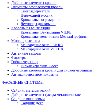
Доборные элементы кровли
Элементы безопасности кровли
Снегозадержатели
Переходной мостик
Кровельные ограждения
Лестницы для крыши
Кровельная вентиляция
Кровельная Вентиляция VILPE
Кровельная вентиляция МеталлПрофиль
Мансардные окна
Мансардные окна FAKRO
Мансардные окна VELUX
Антенные выходы
Флюгеры
Гибкая черепица
Гибкая черепица Docke
Доборные элементы кровли для гибкой черепицы
Антиконденсатное покрытие
ФАСАДНЫЕ СИСТЕМЫ
Сайдинг металлический
Доборные элементы фасада металлические
Сайдинг виниловый
Сайдинг Деке