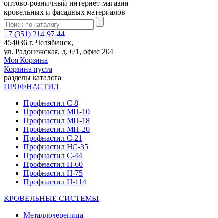
оптово-розничный интернет-магазин
кровельных и фасадных материалов
+7 (351) 214-97-44
454036 г. Челябинск,
ул. Радонежская, д. 6/1, офис 204
Моя Корзина
Корзина пуста
разделы каталога
ПРОФНАСТИЛ
Профнастил С-8
Профнастил МП-10
Профнастил МП-18
Профнастил МП-20
Профнастил С-21
Профнастил НС-35
Профнастил С-44
Профнастил Н-60
Профнастил Н-75
Профнастил Н-114
КРОВЕЛЬНЫЕ СИСТЕМЫ
Металлочерепица