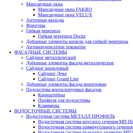
Мансардные окна
Мансардные окна FAKRO
Мансардные окна VELUX
Антенные выходы
Флюгеры
Гибкая черепица
Гибкая черепица Docke
Доборные элементы кровли для гибкой черепицы
Антиконденсатное покрытие
ФАСАДНЫЕ СИСТЕМЫ
Сайдинг металлический
Доборные элементы фасада металлические
Сайдинг виниловый
Сайдинг Деке
Сайдинг Grand Line
Доборные элементы фасада виниловые
Подсистема вентилируемых фасадов
Кронштейны
Профиля для подсистемы
Кляммеры
ВОДОСТОЧНЫЕ СИСТЕМЫ
Водосточная система МЕТАЛЛ ПРОФИЛЬ
Водосточная система круглого сечения МП П
Водосточная система прямоугольного сечен
Водосточная система большого диаметра М