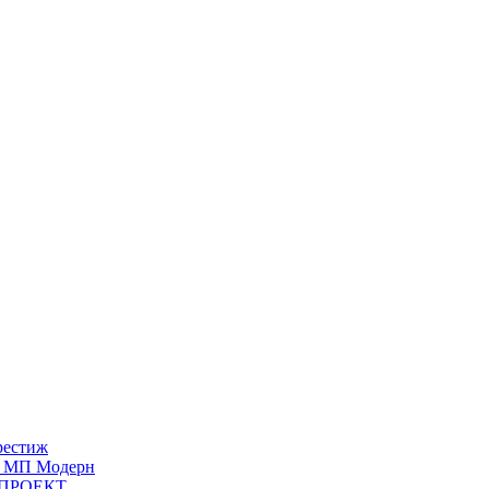
рестиж
ия МП Модерн
П ПРОЕКТ