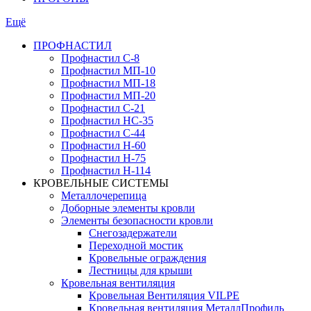
Ещё
ПРОФНАСТИЛ
Профнастил С-8
Профнастил МП-10
Профнастил МП-18
Профнастил МП-20
Профнастил С-21
Профнастил НС-35
Профнастил С-44
Профнастил Н-60
Профнастил Н-75
Профнастил Н-114
КРОВЕЛЬНЫЕ СИСТЕМЫ
Металлочерепица
Доборные элементы кровли
Элементы безопасности кровли
Снегозадержатели
Переходной мостик
Кровельные ограждения
Лестницы для крыши
Кровельная вентиляция
Кровельная Вентиляция VILPE
Кровельная вентиляция МеталлПрофиль