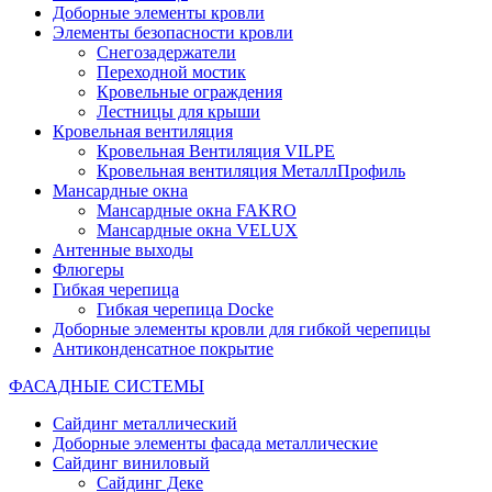
Доборные элементы кровли
Элементы безопасности кровли
Снегозадержатели
Переходной мостик
Кровельные ограждения
Лестницы для крыши
Кровельная вентиляция
Кровельная Вентиляция VILPE
Кровельная вентиляция МеталлПрофиль
Мансардные окна
Мансардные окна FAKRO
Мансардные окна VELUX
Антенные выходы
Флюгеры
Гибкая черепица
Гибкая черепица Docke
Доборные элементы кровли для гибкой черепицы
Антиконденсатное покрытие
ФАСАДНЫЕ СИСТЕМЫ
Сайдинг металлический
Доборные элементы фасада металлические
Сайдинг виниловый
Сайдинг Деке