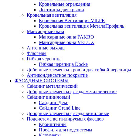
Кровельные ограждения
Лестницы для крыши
Кровельная вентиляция
Кровельная Вентиляция VILPE
Кровельная вентиляция МеталлПрофиль
Мансардные окна
Мансардные окна FAKRO
Мансардные окна VELUX
Антенные выходы
Флюгеры
Гибкая черепица
Гибкая черепица Docke
Доборные элементы кровли для гибкой черепицы
Антиконденсатное покрытие
ФАСАДНЫЕ СИСТЕМЫ
Сайдинг металлический
Доборные элементы фасада металлические
Сайдинг виниловый
Сайдинг Деке
Сайдинг Grand Line
Доборные элементы фасада виниловые
Подсистема вентилируемых фасадов
Кронштейны
Профиля для подсистемы
Кляммеры