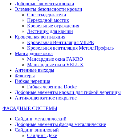
Доборные элементы кровли
Элементы безопасности кровли
Снегозадержатели
Переходной мостик
Кровельные ограждения
Лестницы для крыши
Кровельная вентиляция
Кровельная Вентиляция VILPE
Кровельная вентиляция МеталлПрофиль
Мансардные окна
Мансардные окна FAKRO
Мансардные окна VELUX
Антенные выходы
Флюгеры
Гибкая черепица
Гибкая черепица Docke
Доборные элементы кровли для гибкой черепицы
Антиконденсатное покрытие
ФАСАДНЫЕ СИСТЕМЫ
Сайдинг металлический
Доборные элементы фасада металлические
Сайдинг виниловый
Сайдинг Деке