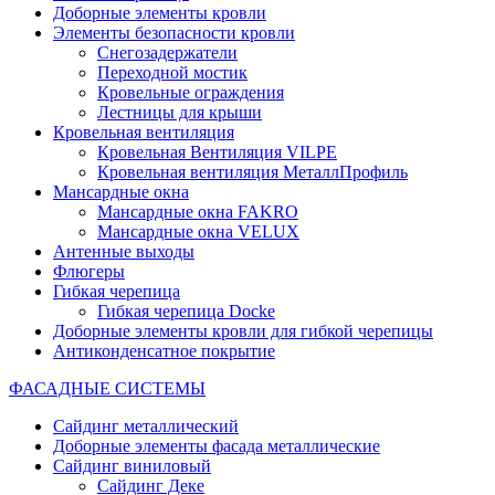
Доборные элементы кровли
Элементы безопасности кровли
Снегозадержатели
Переходной мостик
Кровельные ограждения
Лестницы для крыши
Кровельная вентиляция
Кровельная Вентиляция VILPE
Кровельная вентиляция МеталлПрофиль
Мансардные окна
Мансардные окна FAKRO
Мансардные окна VELUX
Антенные выходы
Флюгеры
Гибкая черепица
Гибкая черепица Docke
Доборные элементы кровли для гибкой черепицы
Антиконденсатное покрытие
ФАСАДНЫЕ СИСТЕМЫ
Сайдинг металлический
Доборные элементы фасада металлические
Сайдинг виниловый
Сайдинг Деке