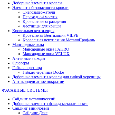
Доборные элементы кровли
Элементы безопасности кровли
Снегозадержатели
Переходной мостик
Кровельные ограждения
Лестницы для крыши
Кровельная вентиляция
Кровельная Вентиляция VILPE
Кровельная вентиляция МеталлПрофиль
Мансардные окна
Мансардные окна FAKRO
Мансардные окна VELUX
Антенные выходы
Флюгеры
Гибкая черепица
Гибкая черепица Docke
Доборные элементы кровли для гибкой черепицы
Антиконденсатное покрытие
ФАСАДНЫЕ СИСТЕМЫ
Сайдинг металлический
Доборные элементы фасада металлические
Сайдинг виниловый
Сайдинг Деке