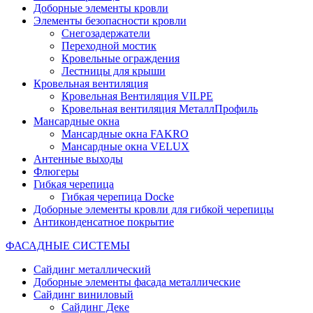
Доборные элементы кровли
Элементы безопасности кровли
Снегозадержатели
Переходной мостик
Кровельные ограждения
Лестницы для крыши
Кровельная вентиляция
Кровельная Вентиляция VILPE
Кровельная вентиляция МеталлПрофиль
Мансардные окна
Мансардные окна FAKRO
Мансардные окна VELUX
Антенные выходы
Флюгеры
Гибкая черепица
Гибкая черепица Docke
Доборные элементы кровли для гибкой черепицы
Антиконденсатное покрытие
ФАСАДНЫЕ СИСТЕМЫ
Сайдинг металлический
Доборные элементы фасада металлические
Сайдинг виниловый
Сайдинг Деке