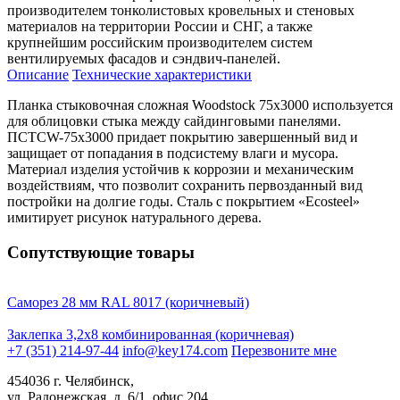
производителем тонколистовых кровельных и стеновых
материалов на территории России и СНГ, а также
крупнейшим российским производителем систем
вентилируемых фасадов и сэндвич-панелей.
Описание
Технические характеристики
Планка стыковочная сложная Woodstock 75х3000 используется
для облицовки стыка между сайдинговыми панелями.
ПСТСW-75х3000 придает покрытию завершенный вид и
защищает от попадания в подсистему влаги и мусора.
Материал изделия устойчив к коррозии и механическим
воздействиям, что позволит сохранить первозданный вид
постройки на долгие годы. Сталь с покрытием «Ecosteel»
имитирует рисунок натурального дерева.
Сопутствующие товары
Саморез 28 мм RAL 8017 (коричневый)
Заклепка 3,2х8 комбинированная (коричневая)
+7 (351) 214-97-44
info@key174.com
Перезвоните мне
454036 г. Челябинск,
ул. Радонежская, д. 6/1, офис 204