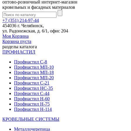
оптово-розничный интернет-магазин
кровельных и фасадных материалов
+7 (351) 214-97-44
454036 г. Челябинск,
ул. Радонежская, д. 6/1, офис 204
Моя Корзина
Корзина пуста
разделы каталога
ПРОФНАСТИЛ
Профнастил С-8
Профнастил МП-10
Профнастил МП-18
Профнастил МП-20
Профнастил С-21
Профнастил НС-35
Профнастил С-44
Профнастил Н-60
Профнастил Н-75
Профнастил Н-114
КРОВЕЛЬНЫЕ СИСТЕМЫ
Металлочерепица