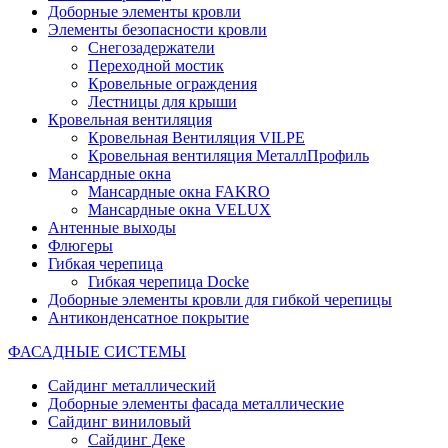
Доборные элементы кровли
Элементы безопасности кровли
Снегозадержатели
Переходной мостик
Кровельные ограждения
Лестницы для крыши
Кровельная вентиляция
Кровельная Вентиляция VILPE
Кровельная вентиляция МеталлПрофиль
Мансардные окна
Мансардные окна FAKRO
Мансардные окна VELUX
Антенные выходы
Флюгеры
Гибкая черепица
Гибкая черепица Docke
Доборные элементы кровли для гибкой черепицы
Антиконденсатное покрытие
ФАСАДНЫЕ СИСТЕМЫ
Сайдинг металлический
Доборные элементы фасада металлические
Сайдинг виниловый
Сайдинг Деке