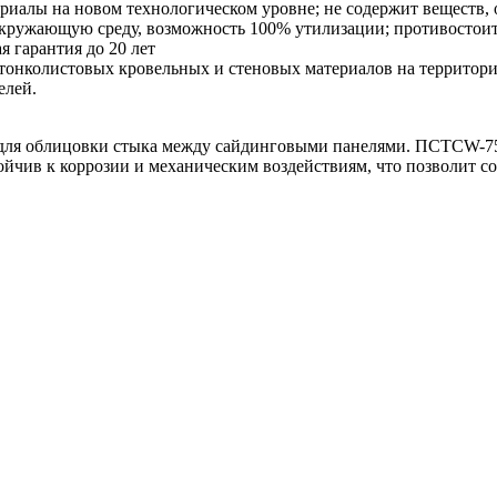
ериалы на новом технологическом уровне; не содержит веществ,
 окружающую среду, возможность 100% утилизации; противостоит
я гарантия до 20 лет
тонколистовых кровельных и стеновых материалов на территор
елей.
я для облицовки стыка между сайдинговыми панелями. ПСТСW-7
ойчив к коррозии и механическим воздействиям, что позволит с