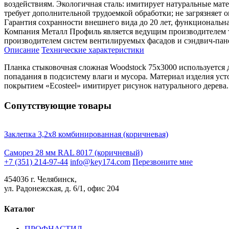
воздействиям. Экологичная сталь: имитирует натуральные мат
требует дополнительной трудоемкой обработки; не загрязняет
Гарантия сохранности внешнего вида до 20 лет, функциональна
Компания Металл Профиль является ведущим производителем 
производителем систем вентилируемых фасадов и сэндвич-пан
Описание
Технические характеристики
Планка стыковочная сложная Woodstock 75х3000 используетс
попадания в подсистему влаги и мусора. Материал изделия уст
покрытием «Ecosteel» имитирует рисунок натурального дерева.
Сопутствующие товары
Заклепка 3,2х8 комбинированная (коричневая)
Саморез 28 мм RAL 8017 (коричневый)
+7 (351) 214-97-44
info@key174.com
Перезвоните мне
454036 г. Челябинск,
ул. Радонежская, д. 6/1, офис 204
Каталог
ПРОФНАСТИЛ