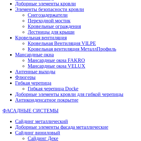
Доборные элементы кровли
Элементы безопасности кровли
Снегозадержатели
Переходной мостик
Кровельные ограждения
Лестницы для крыши
Кровельная вентиляция
Кровельная Вентиляция VILPE
Кровельная вентиляция МеталлПрофиль
Мансардные окна
Мансардные окна FAKRO
Мансардные окна VELUX
Антенные выходы
Флюгеры
Гибкая черепица
Гибкая черепица Docke
Доборные элементы кровли для гибкой черепицы
Антиконденсатное покрытие
ФАСАДНЫЕ СИСТЕМЫ
Сайдинг металлический
Доборные элементы фасада металлические
Сайдинг виниловый
Сайдинг Деке