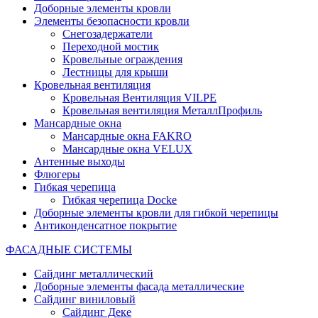
Доборные элементы кровли
Элементы безопасности кровли
Снегозадержатели
Переходной мостик
Кровельные ограждения
Лестницы для крыши
Кровельная вентиляция
Кровельная Вентиляция VILPE
Кровельная вентиляция МеталлПрофиль
Мансардные окна
Мансардные окна FAKRO
Мансардные окна VELUX
Антенные выходы
Флюгеры
Гибкая черепица
Гибкая черепица Docke
Доборные элементы кровли для гибкой черепицы
Антиконденсатное покрытие
ФАСАДНЫЕ СИСТЕМЫ
Сайдинг металлический
Доборные элементы фасада металлические
Сайдинг виниловый
Сайдинг Деке