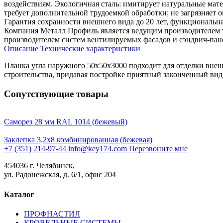
воздействиям. Экологичная сталь: имитирует натуральные мат
требует дополнительной трудоемкой обработки; не загрязняет
Гарантия сохранности внешнего вида до 20 лет, функциональна
Компания Металл Профиль является ведущим производителем 
производителем систем вентилируемых фасадов и сэндвич-пан
Описание
Технические характеристики
Планка угла наружного 50х50х3000 подходит для отделки вне
строительства, придавая постройке приятный законченный вид
Сопутствующие товары
Саморез 28 мм RAL 1014 (бежевый)
Заклепка 3,2х8 комбинированная (бежевая)
+7 (351) 214-97-44
info@key174.com
Перезвоните мне
454036 г. Челябинск,
ул. Радонежская, д. 6/1, офис 204
Каталог
ПРОФНАСТИЛ
КРОВЕЛЬНЫЕ СИСТЕМЫ