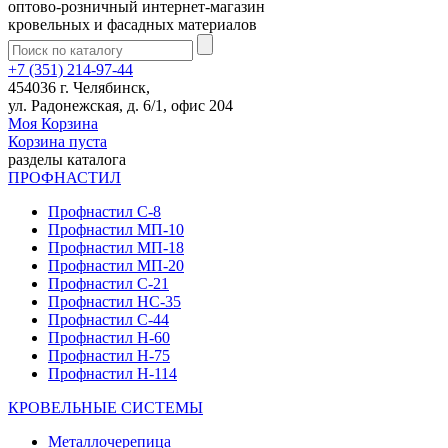
оптово-розничный интернет-магазин
кровельных и фасадных материалов
+7 (351) 214-97-44
454036 г. Челябинск,
ул. Радонежская, д. 6/1, офис 204
Моя Корзина
Корзина пуста
разделы каталога
ПРОФНАСТИЛ
Профнастил С-8
Профнастил МП-10
Профнастил МП-18
Профнастил МП-20
Профнастил С-21
Профнастил НС-35
Профнастил С-44
Профнастил Н-60
Профнастил Н-75
Профнастил Н-114
КРОВЕЛЬНЫЕ СИСТЕМЫ
Металлочерепица