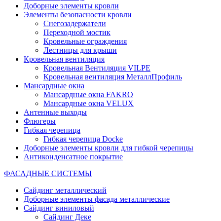
Доборные элементы кровли
Элементы безопасности кровли
Снегозадержатели
Переходной мостик
Кровельные ограждения
Лестницы для крыши
Кровельная вентиляция
Кровельная Вентиляция VILPE
Кровельная вентиляция МеталлПрофиль
Мансардные окна
Мансардные окна FAKRO
Мансардные окна VELUX
Антенные выходы
Флюгеры
Гибкая черепица
Гибкая черепица Docke
Доборные элементы кровли для гибкой черепицы
Антиконденсатное покрытие
ФАСАДНЫЕ СИСТЕМЫ
Сайдинг металлический
Доборные элементы фасада металлические
Сайдинг виниловый
Сайдинг Деке