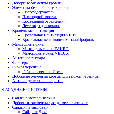
Доборные элементы кровли
Элементы безопасности кровли
Снегозадержатели
Переходной мостик
Кровельные ограждения
Лестницы для крыши
Кровельная вентиляция
Кровельная Вентиляция VILPE
Кровельная вентиляция МеталлПрофиль
Мансардные окна
Мансардные окна FAKRO
Мансардные окна VELUX
Антенные выходы
Флюгеры
Гибкая черепица
Гибкая черепица Docke
Доборные элементы кровли для гибкой черепицы
Антиконденсатное покрытие
ФАСАДНЫЕ СИСТЕМЫ
Сайдинг металлический
Доборные элементы фасада металлические
Сайдинг виниловый
Сайдинг Деке