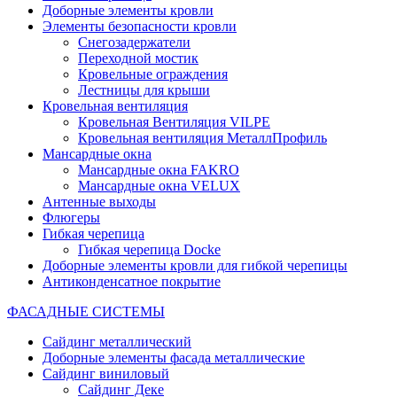
Доборные элементы кровли
Элементы безопасности кровли
Снегозадержатели
Переходной мостик
Кровельные ограждения
Лестницы для крыши
Кровельная вентиляция
Кровельная Вентиляция VILPE
Кровельная вентиляция МеталлПрофиль
Мансардные окна
Мансардные окна FAKRO
Мансардные окна VELUX
Антенные выходы
Флюгеры
Гибкая черепица
Гибкая черепица Docke
Доборные элементы кровли для гибкой черепицы
Антиконденсатное покрытие
ФАСАДНЫЕ СИСТЕМЫ
Сайдинг металлический
Доборные элементы фасада металлические
Сайдинг виниловый
Сайдинг Деке