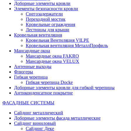
Доборные элементы кровли
Элементы безопасности кровли
Снегозадержатели
Переходной мостик
Кровельные ограждения
Лестницы для крыши
Кровельная вентиляция
Кровельная Вентиляция VILPE
Кровельная вентиляция МеталлПрофиль
Мансардные окна
Мансардные окна FAKRO
Мансардные окна VELUX
Антенные выходы
Флюгеры
Гибкая черепица
Гибкая черепица Docke
Доборные элементы кровли для гибкой черепицы
Антиконденсатное покрытие
ФАСАДНЫЕ СИСТЕМЫ
Сайдинг металлический
Доборные элементы фасада металлические
Сайдинг виниловый
Сайдинг Деке