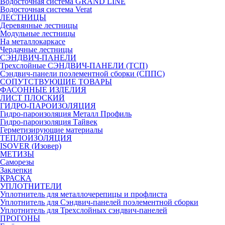
Водосточная система GRAND LINE
Водосточная система Verat
ЛЕСТНИЦЫ
Деревянные лестницы
Модульные лестницы
На металлокаркасе
Чердачные лестницы
СЭНДВИЧ-ПАНЕЛИ
Трехслойные СЭНДВИЧ-ПАНЕЛИ (ТСП)
Сэндвич-панели поэлементной сборки (СППС)
СОПУТСТВУЮЩИЕ ТОВАРЫ
ФАСОННЫЕ ИЗДЕЛИЯ
ЛИСТ ПЛОСКИЙ
ГИДРО-ПАРОИЗОЛЯЦИЯ
Гидро-пароизоляция Металл Профиль
Гидро-пароизоляция Тайвек
Герметизирующие материалы
ТЕПЛОИЗОЛЯЦИЯ
ISOVER (Изовер)
МЕТИЗЫ
Саморезы
Заклепки
КРАСКА
УПЛОТНИТЕЛИ
Уплотнитель для металлочерепицы и профлиста
Уплотнитель для Сэндвич-панелей поэлементной сборки
Уплотнитель для Трехслойных сэндвич-панелей
ПРОГОНЫ