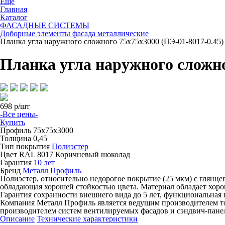
Ещё
Главная
Каталог
ФАСАДНЫЕ СИСТЕМЫ
Доборные элементы фасада металлические
Планка угла наружного сложного 75х75х3000 (ПЭ-01-8017-0.45)
Планка угла наружного сложно
698
р/шт
-Все цены-
Купить
Профиль
75х75х3000
Толщина
0,45
Тип покрытия
Полиэстер
Цвет
RAL 8017 Коричневый шоколад
Гарантия
10 лет
Бренд
Металл Профиль
Полиэстер, относительно недорогое покрытие (25 мкм) с глянц
обладающая хорошей стойкостью цвета. Материал обладает хор
Гарантия сохранности внешнего вида до 5 лет, функциональная г
Компания Металл Профиль является ведущим производителем т
производителем систем вентилируемых фасадов и сэндвич-пане
Описание
Технические характеристики