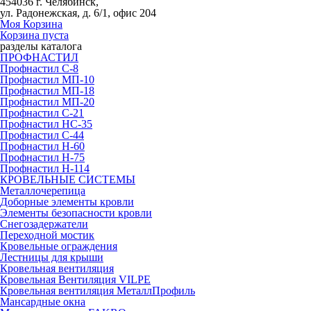
454036 г. Челябинск,
ул. Радонежская, д. 6/1, офис 204
Моя Корзина
Корзина пуста
разделы каталога
ПРОФНАСТИЛ
Профнастил С-8
Профнастил МП-10
Профнастил МП-18
Профнастил МП-20
Профнастил С-21
Профнастил НС-35
Профнастил С-44
Профнастил Н-60
Профнастил Н-75
Профнастил Н-114
КРОВЕЛЬНЫЕ СИСТЕМЫ
Металлочерепица
Доборные элементы кровли
Элементы безопасности кровли
Снегозадержатели
Переходной мостик
Кровельные ограждения
Лестницы для крыши
Кровельная вентиляция
Кровельная Вентиляция VILPE
Кровельная вентиляция МеталлПрофиль
Мансардные окна