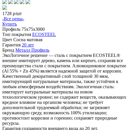
1728
р/шт
-Все цены-
Купить
Профиль
75х75х3000
Тип покрытия
ECOSTEEL
Цвет
Сосна матовая
Гарантия
20 лет
Бренд
Металл Профиль
ЭкоЛогичное решение — сталь с покрытием ECOSTEEL®
внешне имитирует дерево, камень или кирпич, сохраняя все
преимущества стали с покрытием. Алюмоцинковое покрытие
(Аl 55% + Zn 45%) является надежной защитой от коррозии.
Качественный декоративный слой толщиной 30 мкм,
имитирующий натуральные материалы, также устойчив к
любым атмосферным воздействиям. Экологичная сталь:
имитирует натуральные материалы на новом
технологическом уровне; не содержит веществ, оказывающих
вредное влияние на организм человека; не требует
дополнительной трудоемкой обработки; не загрязняет
окружающую среду, возможность 100% утилизации;
противостоит коррозии и горению; сохраняет природные
ресурсы.
Гарантия сохранности внешнего вида до 20 лет,