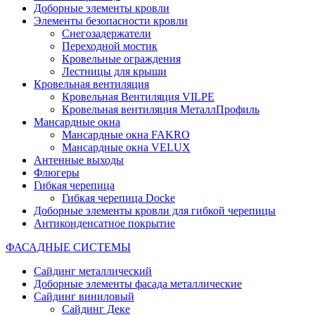
Доборные элементы кровли
Элементы безопасности кровли
Снегозадержатели
Переходной мостик
Кровельные ограждения
Лестницы для крыши
Кровельная вентиляция
Кровельная Вентиляция VILPE
Кровельная вентиляция МеталлПрофиль
Мансардные окна
Мансардные окна FAKRO
Мансардные окна VELUX
Антенные выходы
Флюгеры
Гибкая черепица
Гибкая черепица Docke
Доборные элементы кровли для гибкой черепицы
Антиконденсатное покрытие
ФАСАДНЫЕ СИСТЕМЫ
Сайдинг металлический
Доборные элементы фасада металлические
Сайдинг виниловый
Сайдинг Деке