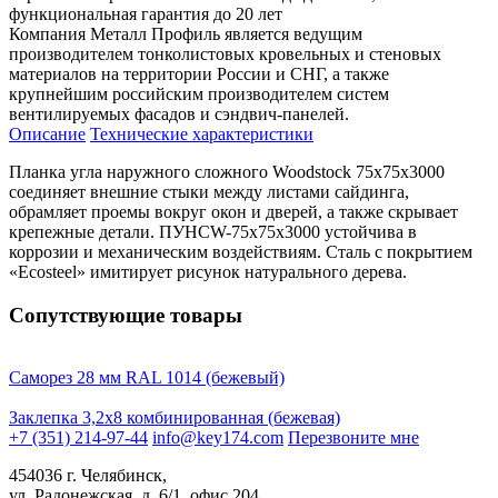
функциональная гарантия до 20 лет
Компания Металл Профиль является ведущим
производителем тонколистовых кровельных и стеновых
материалов на территории России и СНГ, а также
крупнейшим российским производителем систем
вентилируемых фасадов и сэндвич-панелей.
Описание
Технические характеристики
Планка угла наружного сложного Woodstock 75х75х3000
соединяет внешние стыки между листами сайдинга,
обрамляет проемы вокруг окон и дверей, а также скрывает
крепежные детали. ПУНСW-75х75х3000 устойчива в
коррозии и механическим воздействиям. Сталь с покрытием
«Ecosteel» имитирует рисунок натурального дерева.
Сопутствующие товары
Саморез 28 мм RAL 1014 (бежевый)
Заклепка 3,2х8 комбинированная (бежевая)
+7 (351) 214-97-44
info@key174.com
Перезвоните мне
454036 г. Челябинск,
ул. Радонежская, д. 6/1, офис 204