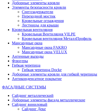
Доборные элементы кровли
Элементы безопасности кровли
Снегозадержатели
Переходной мостик
Кровельные ограждения
Лестницы для крыши
Кровельная вентиляция
Кровельная Вентиляция VILPE
Кровельная вентиляция МеталлПрофиль
Мансардные окна
Мансардные окна FAKRO
Мансардные окна VELUX
Антенные выходы
Флюгеры
Гибкая черепица
Гибкая черепица Docke
Доборные элементы кровли для гибкой черепицы
Антиконденсатное покрытие
ФАСАДНЫЕ СИСТЕМЫ
Сайдинг металлический
Доборные элементы фасада металлические
Сайдинг виниловый
Сайдинг Деке