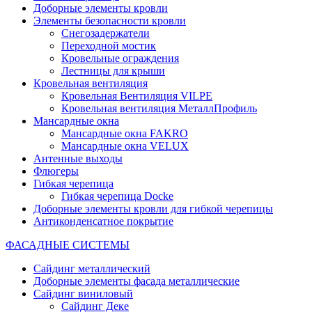
Доборные элементы кровли
Элементы безопасности кровли
Снегозадержатели
Переходной мостик
Кровельные ограждения
Лестницы для крыши
Кровельная вентиляция
Кровельная Вентиляция VILPE
Кровельная вентиляция МеталлПрофиль
Мансардные окна
Мансардные окна FAKRO
Мансардные окна VELUX
Антенные выходы
Флюгеры
Гибкая черепица
Гибкая черепица Docke
Доборные элементы кровли для гибкой черепицы
Антиконденсатное покрытие
ФАСАДНЫЕ СИСТЕМЫ
Сайдинг металлический
Доборные элементы фасада металлические
Сайдинг виниловый
Сайдинг Деке