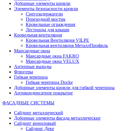
Доборные элементы кровли
Элементы безопасности кровли
Снегозадержатели
Переходной мостик
Кровельные ограждения
Лестницы для крыши
Кровельная вентиляция
Кровельная Вентиляция VILPE
Кровельная вентиляция МеталлПрофиль
Мансардные окна
Мансардные окна FAKRO
Мансардные окна VELUX
Антенные выходы
Флюгеры
Гибкая черепица
Гибкая черепица Docke
Доборные элементы кровли для гибкой черепицы
Антиконденсатное покрытие
ФАСАДНЫЕ СИСТЕМЫ
Сайдинг металлический
Доборные элементы фасада металлические
Сайдинг виниловый
Сайдинг Деке