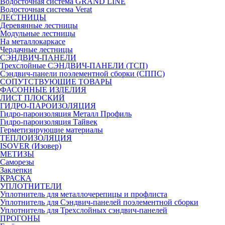
Водосточная система GRAND LINE
Водосточная система Verat
ЛЕСТНИЦЫ
Деревянные лестницы
Модульные лестницы
На металлокаркасе
Чердачные лестницы
СЭНДВИЧ-ПАНЕЛИ
Трехслойные СЭНДВИЧ-ПАНЕЛИ (ТСП)
Сэндвич-панели поэлементной сборки (СППС)
СОПУТСТВУЮЩИЕ ТОВАРЫ
ФАСОННЫЕ ИЗДЕЛИЯ
ЛИСТ ПЛОСКИЙ
ГИДРО-ПАРОИЗОЛЯЦИЯ
Гидро-пароизоляция Металл Профиль
Гидро-пароизоляция Тайвек
Герметизирующие материалы
ТЕПЛОИЗОЛЯЦИЯ
ISOVER (Изовер)
МЕТИЗЫ
Саморезы
Заклепки
КРАСКА
УПЛОТНИТЕЛИ
Уплотнитель для металлочерепицы и профлиста
Уплотнитель для Сэндвич-панелей поэлементной сборки
Уплотнитель для Трехслойных сэндвич-панелей
ПРОГОНЫ