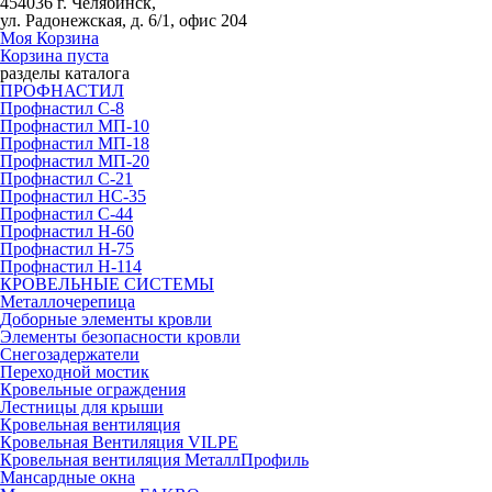
454036 г. Челябинск,
ул. Радонежская, д. 6/1, офис 204
Моя Корзина
Корзина пуста
разделы каталога
ПРОФНАСТИЛ
Профнастил С-8
Профнастил МП-10
Профнастил МП-18
Профнастил МП-20
Профнастил С-21
Профнастил НС-35
Профнастил С-44
Профнастил Н-60
Профнастил Н-75
Профнастил Н-114
КРОВЕЛЬНЫЕ СИСТЕМЫ
Металлочерепица
Доборные элементы кровли
Элементы безопасности кровли
Снегозадержатели
Переходной мостик
Кровельные ограждения
Лестницы для крыши
Кровельная вентиляция
Кровельная Вентиляция VILPE
Кровельная вентиляция МеталлПрофиль
Мансардные окна