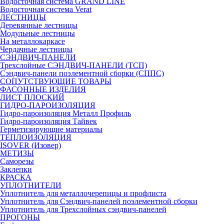
Водосточная система GRAND LINE
Водосточная система Verat
ЛЕСТНИЦЫ
Деревянные лестницы
Модульные лестницы
На металлокаркасе
Чердачные лестницы
СЭНДВИЧ-ПАНЕЛИ
Трехслойные СЭНДВИЧ-ПАНЕЛИ (ТСП)
Сэндвич-панели поэлементной сборки (СППС)
СОПУТСТВУЮЩИЕ ТОВАРЫ
ФАСОННЫЕ ИЗДЕЛИЯ
ЛИСТ ПЛОСКИЙ
ГИДРО-ПАРОИЗОЛЯЦИЯ
Гидро-пароизоляция Металл Профиль
Гидро-пароизоляция Тайвек
Герметизирующие материалы
ТЕПЛОИЗОЛЯЦИЯ
ISOVER (Изовер)
МЕТИЗЫ
Саморезы
Заклепки
КРАСКА
УПЛОТНИТЕЛИ
Уплотнитель для металлочерепицы и профлиста
Уплотнитель для Сэндвич-панелей поэлементной сборки
Уплотнитель для Трехслойных сэндвич-панелей
ПРОГОНЫ