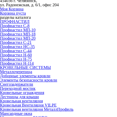
454036 г. Челябинск,
ул. Радонежская, д. 6/1, офис 204
Моя Корзина
Корзина пуста
разделы каталога
ПРОФНАСТИЛ
Профнастил С-8
Профнастил МП-10
Профнастил МП-18
Профнастил МП-20
Профнастил С-21
Профнастил НС-35
Профнастил С-44
Профнастил Н-60
Профнастил Н-75
Профнастил Н-114
КРОВЕЛЬНЫЕ СИСТЕМЫ
Металлочерепица
Доборные элементы кровли
Элементы безопасности кровли
Снегозадержатели
Переходной мостик
Кровельные ограждения
Лестницы для крыши
Кровельная вентиляция
Кровельная Вентиляция VILPE
Кровельная вентиляция МеталлПрофиль
Мансардные окна