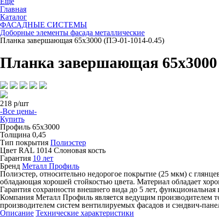
Ещё
Главная
Каталог
ФАСАДНЫЕ СИСТЕМЫ
Доборные элементы фасада металлические
Планка завершающая 65х3000 (ПЭ-01-1014-0.45)
Планка завершающая 65х3000 
218
р/шт
-Все цены-
Купить
Профиль
65х3000
Толщина
0,45
Тип покрытия
Полиэстер
Цвет
RAL 1014 Слоновая кость
Гарантия
10 лет
Бренд
Металл Профиль
Полиэстер, относительно недорогое покрытие (25 мкм) с глянц
обладающая хорошей стойкостью цвета. Материал обладает хор
Гарантия сохранности внешнего вида до 5 лет, функциональная г
Компания Металл Профиль является ведущим производителем т
производителем систем вентилируемых фасадов и сэндвич-пане
Описание
Технические характеристики