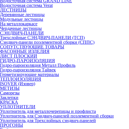
Водосточная система GRAND LINE
Водосточная система Verat
ЛЕСТНИЦЫ
Деревянные лестницы
Модульные лестницы
На металлокаркасе
Чердачные лестницы
СЭНДВИЧ-ПАНЕЛИ
Трехслойные СЭНДВИЧ-ПАНЕЛИ (ТСП)
Сэндвич-панели поэлементной сборки (СППС)
СОПУТСТВУЮЩИЕ ТОВАРЫ
ФАСОННЫЕ ИЗДЕЛИЯ
ЛИСТ ПЛОСКИЙ
ГИДРО-ПАРОИЗОЛЯЦИЯ
Гидро-пароизоляция Металл Профиль
Гидро-пароизоляция Тайвек
Герметизирующие материалы
ТЕПЛОИЗОЛЯЦИЯ
ISOVER (Изовер)
МЕТИЗЫ
Саморезы
Заклепки
КРАСКА
УПЛОТНИТЕЛИ
Уплотнитель для металлочерепицы и профлиста
Уплотнитель для Сэндвич-панелей поэлементной сборки
Уплотнитель для Трехслойных сэндвич-панелей
ПРОГОНЫ