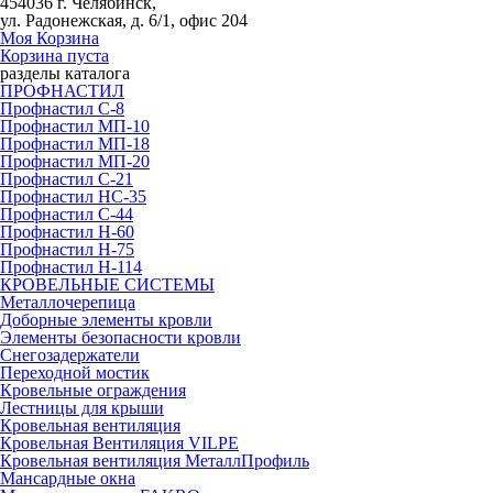
454036 г. Челябинск,
ул. Радонежская, д. 6/1, офис 204
Моя Корзина
Корзина пуста
разделы каталога
ПРОФНАСТИЛ
Профнастил С-8
Профнастил МП-10
Профнастил МП-18
Профнастил МП-20
Профнастил С-21
Профнастил НС-35
Профнастил С-44
Профнастил Н-60
Профнастил Н-75
Профнастил Н-114
КРОВЕЛЬНЫЕ СИСТЕМЫ
Металлочерепица
Доборные элементы кровли
Элементы безопасности кровли
Снегозадержатели
Переходной мостик
Кровельные ограждения
Лестницы для крыши
Кровельная вентиляция
Кровельная Вентиляция VILPE
Кровельная вентиляция МеталлПрофиль
Мансардные окна