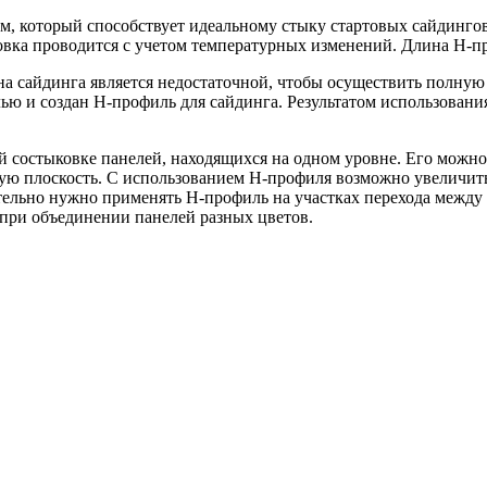
м, который способствует идеальному стыку стартовых сайдинго
овка проводится с учетом температурных изменений. Длина Н-п
на сайдинга является недостаточной, чтобы осуществить полную
ью и создан H-профиль для сайдинга. Результатом использовани
 состыковке панелей, находящихся на одном уровне. Его можно
ую плоскость. С использованием H-профиля возможно увеличит
тельно нужно применять H-профиль на участках перехода между
при объединении панелей разных цветов.