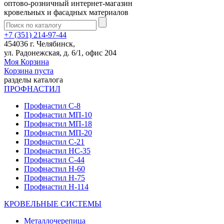
оптово-розничный интернет-магазин
кровельных и фасадных материалов
+7 (351) 214-97-44
454036 г. Челябинск,
ул. Радонежская, д. 6/1, офис 204
Моя Корзина
Корзина пуста
разделы каталога
ПРОФНАСТИЛ
Профнастил С-8
Профнастил МП-10
Профнастил МП-18
Профнастил МП-20
Профнастил С-21
Профнастил НС-35
Профнастил С-44
Профнастил Н-60
Профнастил Н-75
Профнастил Н-114
КРОВЕЛЬНЫЕ СИСТЕМЫ
Металлочерепица