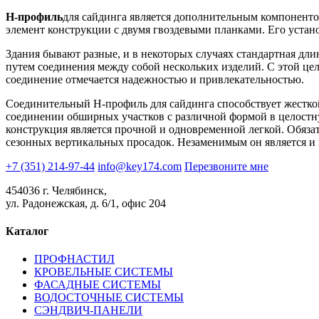
H-профиль
для сайдинга является дополнительным компоненто
элемент конструкции с двумя гвоздевыми планками. Его устан
Здания бывают разные, и в некоторых случаях стандартная дли
путем соединения между собой нескольких изделий. С этой цел
соединение отмечается надежностью и привлекательностью.
Соединительный H-профиль для сайдинга способствует жесткой
соединении обширных участков с различной формой в целостн
конструкция является прочной и одновременной легкой. Обяза
сезонных вертикальных просадок. Незаменимым он является и 
+7 (351) 214-97-44
info@key174.com
Перезвоните мне
454036 г. Челябинск,
ул. Радонежская, д. 6/1, офис 204
Каталог
ПРОФНАСТИЛ
КРОВЕЛЬНЫЕ СИСТЕМЫ
ФАСАДНЫЕ СИСТЕМЫ
ВОДОСТОЧНЫЕ СИСТЕМЫ
СЭНДВИЧ-ПАНЕЛИ