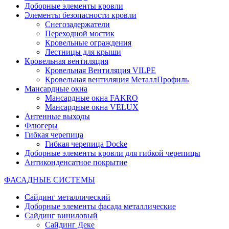
Доборные элементы кровли
Элементы безопасности кровли
Снегозадержатели
Переходной мостик
Кровельные ограждения
Лестницы для крыши
Кровельная вентиляция
Кровельная Вентиляция VILPE
Кровельная вентиляция МеталлПрофиль
Мансардные окна
Мансардные окна FAKRO
Мансардные окна VELUX
Антенные выходы
Флюгеры
Гибкая черепица
Гибкая черепица Docke
Доборные элементы кровли для гибкой черепицы
Антиконденсатное покрытие
ФАСАДНЫЕ СИСТЕМЫ
Сайдинг металлический
Доборные элементы фасада металлические
Сайдинг виниловый
Сайдинг Деке