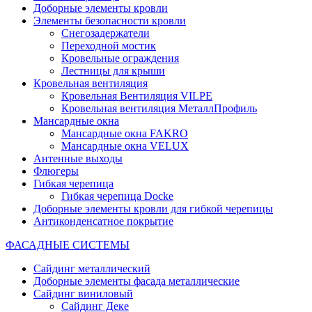
Доборные элементы кровли
Элементы безопасности кровли
Снегозадержатели
Переходной мостик
Кровельные ограждения
Лестницы для крыши
Кровельная вентиляция
Кровельная Вентиляция VILPE
Кровельная вентиляция МеталлПрофиль
Мансардные окна
Мансардные окна FAKRO
Мансардные окна VELUX
Антенные выходы
Флюгеры
Гибкая черепица
Гибкая черепица Docke
Доборные элементы кровли для гибкой черепицы
Антиконденсатное покрытие
ФАСАДНЫЕ СИСТЕМЫ
Сайдинг металлический
Доборные элементы фасада металлические
Сайдинг виниловый
Сайдинг Деке