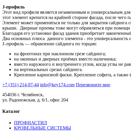
J-профиль
Этот вид профиля является незаменимым и универсальным для 
этот элемент крепится на крайней стороне фасада, после чего 
Элемент может применяться не только для закрытия сайдинга сбо
крыши. Дверные проемы тоже могут обрамляться при помощи 
Благодаря его установке фасад здания приобретает законченны
Два основных плюса данного элемента - это универсальность и
J–профиль — обрамление сайдинга по торцам:
на фронтонах при наклонном срезе сайдинга;
на оконных и дверных проёмах вместо наличника;
вместо наружного и внутреннего углов, когда углы не рав
на вертикальных срезах сайдинга.
Крепление карнизной фаски. Крепление софита, а также 
+7 (351) 214-97-44
info@key174.com
Перезвоните мне
454036 г. Челябинск,
ул. Радонежская, д. 6/1, офис 204
Каталог
ПРОФНАСТИЛ
КРОВЕЛЬНЫЕ СИСТЕМЫ