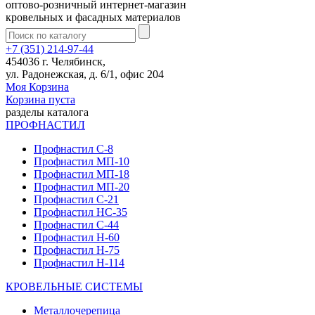
оптово-розничный интернет-магазин
кровельных и фасадных материалов
+7 (351) 214-97-44
454036 г. Челябинск,
ул. Радонежская, д. 6/1, офис 204
Моя Корзина
Корзина пуста
разделы каталога
ПРОФНАСТИЛ
Профнастил С-8
Профнастил МП-10
Профнастил МП-18
Профнастил МП-20
Профнастил С-21
Профнастил НС-35
Профнастил С-44
Профнастил Н-60
Профнастил Н-75
Профнастил Н-114
КРОВЕЛЬНЫЕ СИСТЕМЫ
Металлочерепица