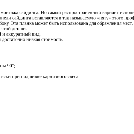
монтажа сайдинга. Но самый распространенный вариант использ
панели сайдинга вставляются в так называемую «пяту» этого про
ку. Эта планка может быть использована для обрамления мест, гд
этой детали.
й и аккуратный вид.
 достаточно низкая стоимость.
ны 90°;
фаски при подшивке карнизного свеса.