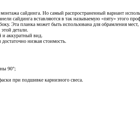
монтажа сайдинга. Но самый распространенный вариант использ
панели сайдинга вставляются в так называемую «пяту» этого про
ку. Эта планка может быть использована для обрамления мест, гд
этой детали.
й и аккуратный вид.
 достаточно низкая стоимость.
ны 90°;
фаски при подшивке карнизного свеса.