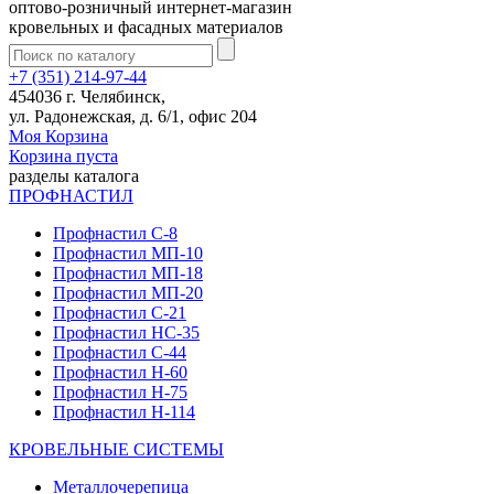
оптово-розничный интернет-магазин
кровельных и фасадных материалов
+7 (351) 214-97-44
454036 г. Челябинск,
ул. Радонежская, д. 6/1, офис 204
Моя Корзина
Корзина пуста
разделы каталога
ПРОФНАСТИЛ
Профнастил С-8
Профнастил МП-10
Профнастил МП-18
Профнастил МП-20
Профнастил С-21
Профнастил НС-35
Профнастил С-44
Профнастил Н-60
Профнастил Н-75
Профнастил Н-114
КРОВЕЛЬНЫЕ СИСТЕМЫ
Металлочерепица