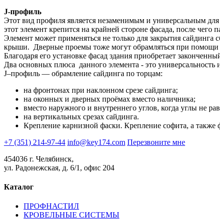
J-профиль
Этот вид профиля является незаменимым и универсальным для 
этот элемент крепится на крайней стороне фасада, после чего 
Элемент может применяться не только для закрытия сайдинга сбо
крыши. Дверные проемы тоже могут обрамляться при помощи 
Благодаря его установке фасад здания приобретает законченны
Два основных плюса данного элемента - это универсальность и
J–профиль — обрамление сайдинга по торцам:
на фронтонах при наклонном срезе сайдинга;
на оконных и дверных проёмах вместо наличника;
вместо наружного и внутреннего углов, когда углы не рав
на вертикальных срезах сайдинга.
Крепление карнизной фаски. Крепление софита, а также 
+7 (351) 214-97-44
info@key174.com
Перезвоните мне
454036 г. Челябинск,
ул. Радонежская, д. 6/1, офис 204
Каталог
ПРОФНАСТИЛ
КРОВЕЛЬНЫЕ СИСТЕМЫ