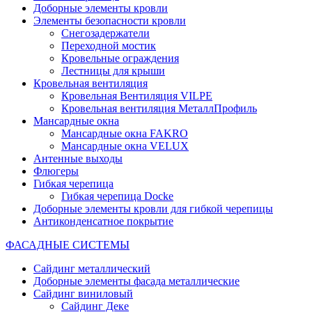
Доборные элементы кровли
Элементы безопасности кровли
Снегозадержатели
Переходной мостик
Кровельные ограждения
Лестницы для крыши
Кровельная вентиляция
Кровельная Вентиляция VILPE
Кровельная вентиляция МеталлПрофиль
Мансардные окна
Мансардные окна FAKRO
Мансардные окна VELUX
Антенные выходы
Флюгеры
Гибкая черепица
Гибкая черепица Docke
Доборные элементы кровли для гибкой черепицы
Антиконденсатное покрытие
ФАСАДНЫЕ СИСТЕМЫ
Сайдинг металлический
Доборные элементы фасада металлические
Сайдинг виниловый
Сайдинг Деке