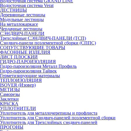
Водосточная система GRAND LINE
Водосточная система Verat
ЛЕСТНИЦЫ
Деревянные лестницы
Модульные лестницы
На металлокаркасе
Чердачные лестницы
СЭНДВИЧ-ПАНЕЛИ
Трехслойные СЭНДВИЧ-ПАНЕЛИ (ТСП)
Сэндвич-панели поэлементной сборки (СППС)
СОПУТСТВУЮЩИЕ ТОВАРЫ
ФАСОННЫЕ ИЗДЕЛИЯ
ЛИСТ ПЛОСКИЙ
ГИДРО-ПАРОИЗОЛЯЦИЯ
Гидро-пароизоляция Металл Профиль
Гидро-пароизоляция Тайвек
Герметизирующие материалы
ТЕПЛОИЗОЛЯЦИЯ
ISOVER (Изовер)
МЕТИЗЫ
Саморезы
Заклепки
КРАСКА
УПЛОТНИТЕЛИ
Уплотнитель для металлочерепицы и профлиста
Уплотнитель для Сэндвич-панелей поэлементной сборки
Уплотнитель для Трехслойных сэндвич-панелей
ПРОГОНЫ