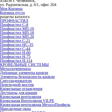
454036 г. Челябинск,
ул. Радонежская, д. 6/1, офис 204
Моя Корзина
Корзина пуста
разделы каталога
ПРОФНАСТИЛ
Профнастил С-8
Профнастил МП-10
Профнастил МП-18
Профнастил МП-20
Профнастил С-21
Профнастил НС-35
Профнастил С-44
Профнастил Н-60
Профнастил Н-75
Профнастил Н-114
КРОВЕЛЬНЫЕ СИСТЕМЫ
Металлочерепица
Доборные элементы кровли
Элементы безопасности кровли
Снегозадержатели
Переходной мостик
Кровельные ограждения
Лестницы для крыши
Кровельная вентиляция
Кровельная Вентиляция VILPE
Кровельная вентиляция МеталлПрофиль
Мансардные окна