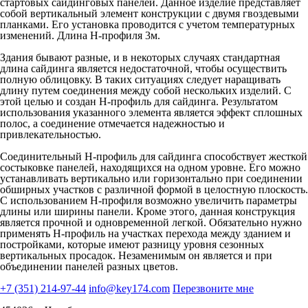
стартовых сайдинговых панелей. Данное изделие представляет
собой вертикальный элемент конструкции с двумя гвоздевыми
планками. Его установка проводится с учетом температурных
изменений. Длина Н-профиля 3м.
Здания бывают разные, и в некоторых случаях стандартная
длина сайдинга является недостаточной, чтобы осуществить
полную облицовку. В таких ситуациях следует наращивать
длину путем соединения между собой нескольких изделий. С
этой целью и создан H-профиль для сайдинга. Результатом
использования указанного элемента является эффект сплошных
полос, а соединение отмечается надежностью и
привлекательностью.
Соединительный H-профиль для сайдинга способствует жесткой
состыковке панелей, находящихся на одном уровне. Его можно
устанавливать вертикально или горизонтально при соединении
обширных участков с различной формой в целостную плоскость.
С использованием H-профиля возможно увеличить параметры
длины или ширины панели. Кроме этого, данная конструкция
является прочной и одновременной легкой. Обязательно нужно
применять H-профиль на участках перехода между зданием и
постройками, которые имеют разницу уровня сезонных
вертикальных просадок. Незаменимым он является и при
объединении панелей разных цветов.
+7 (351) 214-97-44
info@key174.com
Перезвоните мне