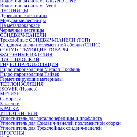
Водосточная система GRAND LINE
Водосточная система Verat
ЛЕСТНИЦЫ
Деревянные лестницы
Модульные лестницы
На металлокаркасе
Чердачные лестницы
СЭНДВИЧ-ПАНЕЛИ
Трехслойные СЭНДВИЧ-ПАНЕЛИ (ТСП)
Сэндвич-панели поэлементной сборки (СППС)
СОПУТСТВУЮЩИЕ ТОВАРЫ
ФАСОННЫЕ ИЗДЕЛИЯ
ЛИСТ ПЛОСКИЙ
ГИДРО-ПАРОИЗОЛЯЦИЯ
Гидро-пароизоляция Металл Профиль
Гидро-пароизоляция Тайвек
Герметизирующие материалы
ТЕПЛОИЗОЛЯЦИЯ
ISOVER (Изовер)
МЕТИЗЫ
Саморезы
Заклепки
КРАСКА
УПЛОТНИТЕЛИ
Уплотнитель для металлочерепицы и профлиста
Уплотнитель для Сэндвич-панелей поэлементной сборки
Уплотнитель для Трехслойных сэндвич-панелей
ПРОГОНЫ