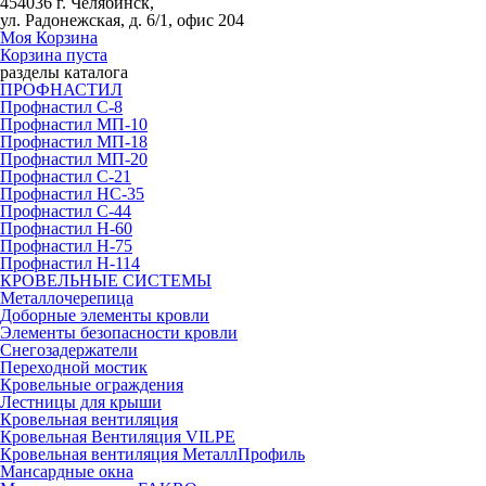
454036 г. Челябинск,
ул. Радонежская, д. 6/1, офис 204
Моя Корзина
Корзина пуста
разделы каталога
ПРОФНАСТИЛ
Профнастил С-8
Профнастил МП-10
Профнастил МП-18
Профнастил МП-20
Профнастил С-21
Профнастил НС-35
Профнастил С-44
Профнастил Н-60
Профнастил Н-75
Профнастил Н-114
КРОВЕЛЬНЫЕ СИСТЕМЫ
Металлочерепица
Доборные элементы кровли
Элементы безопасности кровли
Снегозадержатели
Переходной мостик
Кровельные ограждения
Лестницы для крыши
Кровельная вентиляция
Кровельная Вентиляция VILPE
Кровельная вентиляция МеталлПрофиль
Мансардные окна