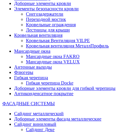
Доборные элементы кровли
Элементы безопасности кровли
Снегозадержатели
Переходной мостик
Кровельные ограждения
Лестницы для крыши
Кровельная вентиляция
Кровельная Вентиляция VILPE
Кровельная вентиляция МеталлПрофиль
Мансардные окна
Мансардные окна FAKRO
Мансардные окна VELUX
Антенные выходы
Флюгеры
Гибкая черепица
Гибкая черепица Docke
Доборные элементы кровли для гибкой черепицы
Антиконденсатное покрытие
ФАСАДНЫЕ СИСТЕМЫ
Сайдинг металлический
Доборные элементы фасада металлические
Сайдинг виниловый
Сайдинг Деке