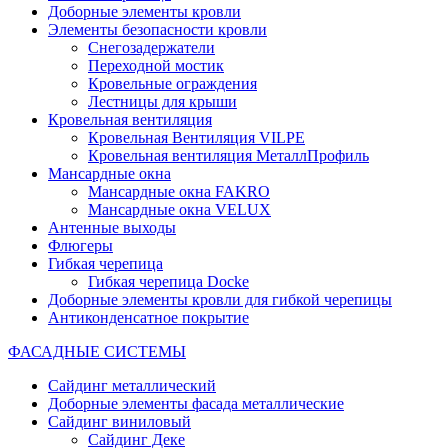
Доборные элементы кровли
Элементы безопасности кровли
Снегозадержатели
Переходной мостик
Кровельные ограждения
Лестницы для крыши
Кровельная вентиляция
Кровельная Вентиляция VILPE
Кровельная вентиляция МеталлПрофиль
Мансардные окна
Мансардные окна FAKRO
Мансардные окна VELUX
Антенные выходы
Флюгеры
Гибкая черепица
Гибкая черепица Docke
Доборные элементы кровли для гибкой черепицы
Антиконденсатное покрытие
ФАСАДНЫЕ СИСТЕМЫ
Сайдинг металлический
Доборные элементы фасада металлические
Сайдинг виниловый
Сайдинг Деке