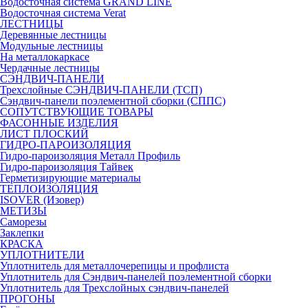
Водосточная система GRAND LINE
Водосточная система Verat
ЛЕСТНИЦЫ
Деревянные лестницы
Модульные лестницы
На металлокаркасе
Чердачные лестницы
СЭНДВИЧ-ПАНЕЛИ
Трехслойные СЭНДВИЧ-ПАНЕЛИ (ТСП)
Сэндвич-панели поэлементной сборки (СППС)
СОПУТСТВУЮЩИЕ ТОВАРЫ
ФАСОННЫЕ ИЗДЕЛИЯ
ЛИСТ ПЛОСКИЙ
ГИДРО-ПАРОИЗОЛЯЦИЯ
Гидро-пароизоляция Металл Профиль
Гидро-пароизоляция Тайвек
Герметизирующие материалы
ТЕПЛОИЗОЛЯЦИЯ
ISOVER (Изовер)
МЕТИЗЫ
Саморезы
Заклепки
КРАСКА
УПЛОТНИТЕЛИ
Уплотнитель для металлочерепицы и профлиста
Уплотнитель для Сэндвич-панелей поэлементной сборки
Уплотнитель для Трехслойных сэндвич-панелей
ПРОГОНЫ