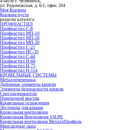
454036 г. Челябинск,
ул. Радонежская, д. 6/1, офис 204
Моя Корзина
Корзина пуста
разделы каталога
ПРОФНАСТИЛ
Профнастил С-8
Профнастил МП-10
Профнастил МП-18
Профнастил МП-20
Профнастил С-21
Профнастил НС-35
Профнастил С-44
Профнастил Н-60
Профнастил Н-75
Профнастил Н-114
КРОВЕЛЬНЫЕ СИСТЕМЫ
Металлочерепица
Доборные элементы кровли
Элементы безопасности кровли
Снегозадержатели
Переходной мостик
Кровельные ограждения
Лестницы для крыши
Кровельная вентиляция
Кровельная Вентиляция VILPE
Кровельная вентиляция МеталлПрофиль
Мансардные окна