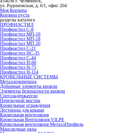
454036 г. Челябинск,
ул. Радонежская, д. 6/1, офис 204
Моя Корзина
Корзина пуста
разделы каталога
ПРОФНАСТИЛ
Профнастил С-8
Профнастил МП-10
Профнастил МП-18
Профнастил МП-20
Профнастил С-21
Профнастил НС-35
Профнастил С-44
Профнастил Н-60
Профнастил Н-75
Профнастил Н-114
КРОВЕЛЬНЫЕ СИСТЕМЫ
Металлочерепица
Доборные элементы кровли
Элементы безопасности кровли
Снегозадержатели
Переходной мостик
Кровельные ограждения
Лестницы для крыши
Кровельная вентиляция
Кровельная Вентиляция VILPE
Кровельная вентиляция МеталлПрофиль
Мансардные окна