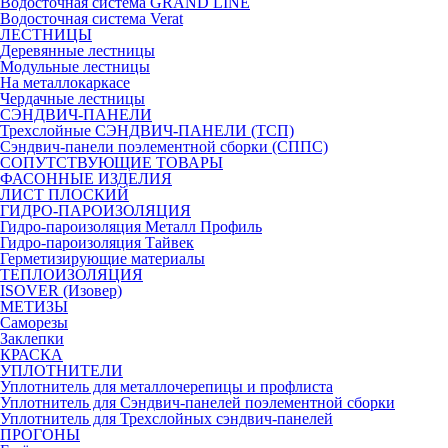
Водосточная система GRAND LINE
Водосточная система Verat
ЛЕСТНИЦЫ
Деревянные лестницы
Модульные лестницы
На металлокаркасе
Чердачные лестницы
СЭНДВИЧ-ПАНЕЛИ
Трехслойные СЭНДВИЧ-ПАНЕЛИ (ТСП)
Сэндвич-панели поэлементной сборки (СППС)
СОПУТСТВУЮЩИЕ ТОВАРЫ
ФАСОННЫЕ ИЗДЕЛИЯ
ЛИСТ ПЛОСКИЙ
ГИДРО-ПАРОИЗОЛЯЦИЯ
Гидро-пароизоляция Металл Профиль
Гидро-пароизоляция Тайвек
Герметизирующие материалы
ТЕПЛОИЗОЛЯЦИЯ
ISOVER (Изовер)
МЕТИЗЫ
Саморезы
Заклепки
КРАСКА
УПЛОТНИТЕЛИ
Уплотнитель для металлочерепицы и профлиста
Уплотнитель для Сэндвич-панелей поэлементной сборки
Уплотнитель для Трехслойных сэндвич-панелей
ПРОГОНЫ