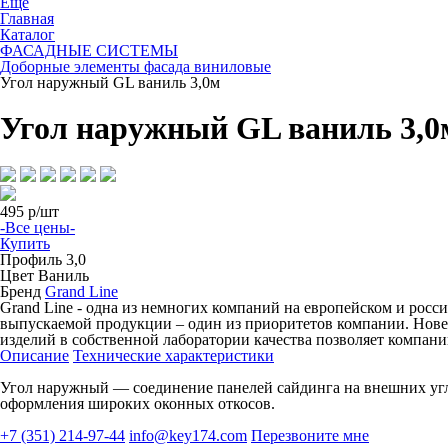
Ещё
Главная
Каталог
ФАСАДНЫЕ СИСТЕМЫ
Доборные элементы фасада виниловые
Угол наружный GL ваниль 3,0м
Угол наружный GL ваниль 3,0
495
р/шт
-Все цены-
Купить
Профиль
3,0
Цвет
Ваниль
Бренд
Grand Line
Grand Line - одна из немногих компаний на европейском и росс
выпускаемой продукции – один из приоритетов компании. Новей
изделий в собственной лаборатории качества позволяет компани
Описание
Технические характеристики
Угол наружный — соединение панелей сайдинга на внешних угл
оформления широких оконных откосов.
+7 (351) 214-97-44
info@key174.com
Перезвоните мне