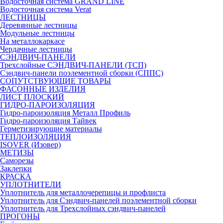
Водосточная система GRAND LINE
Водосточная система Verat
ЛЕСТНИЦЫ
Деревянные лестницы
Модульные лестницы
На металлокаркасе
Чердачные лестницы
СЭНДВИЧ-ПАНЕЛИ
Трехслойные СЭНДВИЧ-ПАНЕЛИ (ТСП)
Сэндвич-панели поэлементной сборки (СППС)
СОПУТСТВУЮЩИЕ ТОВАРЫ
ФАСОННЫЕ ИЗДЕЛИЯ
ЛИСТ ПЛОСКИЙ
ГИДРО-ПАРОИЗОЛЯЦИЯ
Гидро-пароизоляция Металл Профиль
Гидро-пароизоляция Тайвек
Герметизирующие материалы
ТЕПЛОИЗОЛЯЦИЯ
ISOVER (Изовер)
МЕТИЗЫ
Саморезы
Заклепки
КРАСКА
УПЛОТНИТЕЛИ
Уплотнитель для металлочерепицы и профлиста
Уплотнитель для Сэндвич-панелей поэлементной сборки
Уплотнитель для Трехслойных сэндвич-панелей
ПРОГОНЫ