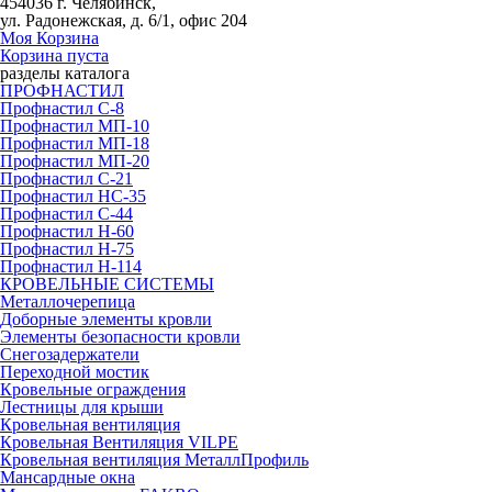
454036 г. Челябинск,
ул. Радонежская, д. 6/1, офис 204
Моя Корзина
Корзина пуста
разделы каталога
ПРОФНАСТИЛ
Профнастил С-8
Профнастил МП-10
Профнастил МП-18
Профнастил МП-20
Профнастил С-21
Профнастил НС-35
Профнастил С-44
Профнастил Н-60
Профнастил Н-75
Профнастил Н-114
КРОВЕЛЬНЫЕ СИСТЕМЫ
Металлочерепица
Доборные элементы кровли
Элементы безопасности кровли
Снегозадержатели
Переходной мостик
Кровельные ограждения
Лестницы для крыши
Кровельная вентиляция
Кровельная Вентиляция VILPE
Кровельная вентиляция МеталлПрофиль
Мансардные окна