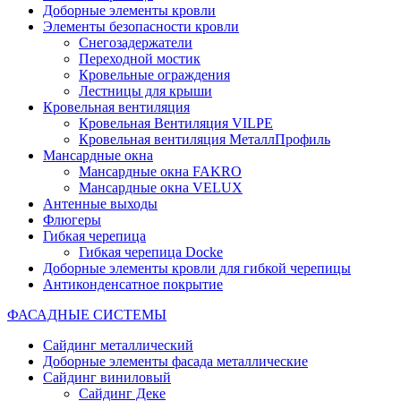
Доборные элементы кровли
Элементы безопасности кровли
Снегозадержатели
Переходной мостик
Кровельные ограждения
Лестницы для крыши
Кровельная вентиляция
Кровельная Вентиляция VILPE
Кровельная вентиляция МеталлПрофиль
Мансардные окна
Мансардные окна FAKRO
Мансардные окна VELUX
Антенные выходы
Флюгеры
Гибкая черепица
Гибкая черепица Docke
Доборные элементы кровли для гибкой черепицы
Антиконденсатное покрытие
ФАСАДНЫЕ СИСТЕМЫ
Сайдинг металлический
Доборные элементы фасада металлические
Сайдинг виниловый
Сайдинг Деке