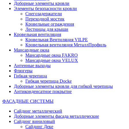
Доборные элементы кровли
Элементы безопасности кровли
Снегозадержатели
Переходной мостик
Кровельные ограждения
Лестницы для крыши
Кровельная вентиляция
Кровельная Вентиляция VILPE
Кровельная вентиляция МеталлПрофиль
Мансардные окна
Мансардные окна FAKRO
Мансардные окна VELUX
Антенные выходы
Флюгеры
Гибкая черепица
Гибкая черепица Docke
Доборные элементы кровли для гибкой черепицы
Антиконденсатное покрытие
ФАСАДНЫЕ СИСТЕМЫ
Сайдинг металлический
Доборные элементы фасада металлические
Сайдинг виниловый
Сайдинг Деке