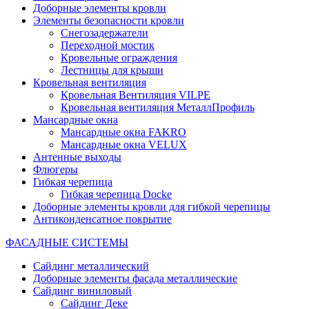
Доборные элементы кровли
Элементы безопасности кровли
Снегозадержатели
Переходной мостик
Кровельные ограждения
Лестницы для крыши
Кровельная вентиляция
Кровельная Вентиляция VILPE
Кровельная вентиляция МеталлПрофиль
Мансардные окна
Мансардные окна FAKRO
Мансардные окна VELUX
Антенные выходы
Флюгеры
Гибкая черепица
Гибкая черепица Docke
Доборные элементы кровли для гибкой черепицы
Антиконденсатное покрытие
ФАСАДНЫЕ СИСТЕМЫ
Сайдинг металлический
Доборные элементы фасада металлические
Сайдинг виниловый
Сайдинг Деке