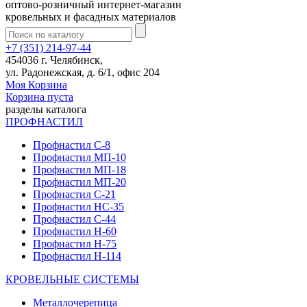
оптово-розничный интернет-магазин
кровельных и фасадных материалов
+7 (351) 214-97-44
454036 г. Челябинск,
ул. Радонежская, д. 6/1, офис 204
Моя Корзина
Корзина пуста
разделы каталога
ПРОФНАСТИЛ
Профнастил С-8
Профнастил МП-10
Профнастил МП-18
Профнастил МП-20
Профнастил С-21
Профнастил НС-35
Профнастил С-44
Профнастил Н-60
Профнастил Н-75
Профнастил Н-114
КРОВЕЛЬНЫЕ СИСТЕМЫ
Металлочерепица