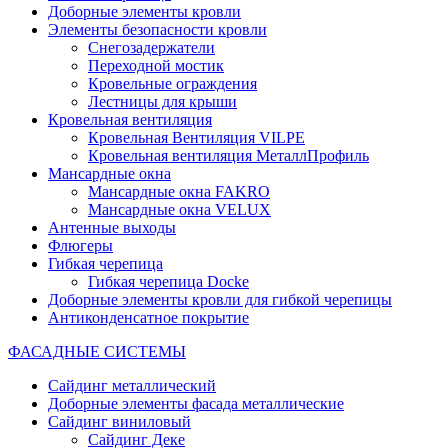
Доборные элементы кровли
Элементы безопасности кровли
Снегозадержатели
Переходной мостик
Кровельные ограждения
Лестницы для крыши
Кровельная вентиляция
Кровельная Вентиляция VILPE
Кровельная вентиляция МеталлПрофиль
Мансардные окна
Мансардные окна FAKRO
Мансардные окна VELUX
Антенные выходы
Флюгеры
Гибкая черепица
Гибкая черепица Docke
Доборные элементы кровли для гибкой черепицы
Антиконденсатное покрытие
ФАСАДНЫЕ СИСТЕМЫ
Сайдинг металлический
Доборные элементы фасада металлические
Сайдинг виниловый
Сайдинг Деке